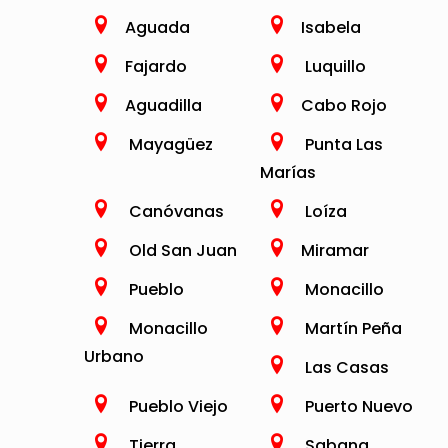
Aguada
Isabela
Fajardo
Luquillo
Aguadilla
Cabo Rojo
Mayagüez
Punta Las
Marías
Canóvanas
Loíza
Old San Juan
Miramar
Pueblo
Monacillo
Monacillo
Martín Peña
Urbano
Las Casas
Pueblo Viejo
Puerto Nuevo
Tierra
Sabana