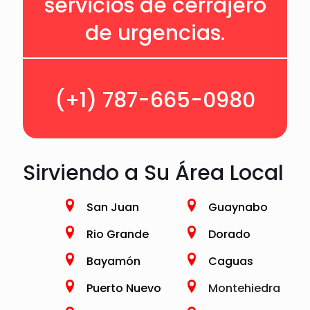
servicios de cerrajero
de urgencias.
(+1) 787-665-0980
Sirviendo a Su Área Local
San Juan
Guaynabo
Rio Grande
Dorado
Bayamón
Caguas
Puerto Nuevo
Montehiedra